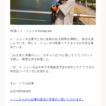
/写真＝イ・ジュンギInstagram
イ・ジュンギは愛犬と共に余裕のある時間を満喫し、休日を楽
しんでいる。特にイ・ジュンギの長髪ヘアスタイルが注目を集
めている。
これを見た俳優のシン・セギョンは"カビ楽しそう"とコメント
を残し、親密な仲を自慢した。
一方、イ·ジュンギは今年下半期放送予定のtvNドラマ‘アスダル
年代記’シーズン2に出演する。
キム・ノウル記者
(c)STARNEWS
＞＞こちらから記事の原文と写真がご覧いただけます｡