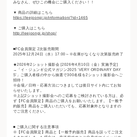
みなさん、ぜひこの機会にご購入ください！！
▼ 商品の詳細はこちら
https://leejoongi.jp/information/?id=1465
▼ ご購入はこちら
http://leejoongi.jp/shop/
■FC会員限定 2次販売期間
2025年12月24日（水）17:00～※在庫がなくなり次第販売終了
★2026年2ショット撮影会 [2026年4月10日（金）実施予定]
→「イ・ジュンギ公式マガジン2025 ‘VERY ORDINARY DAY
S’」ご購入者様の中から抽選で300名様を2ショット撮影会へご
招待！
※会場／日時・応募方法につきましては後日サイト内にてお知
らせいたします。
※上記2ショット撮影会へのご応募をご検討されている方は、必
ず【FC会員限定】商品のご購入をお願いいたします。【一般予
約販売】商品をご購入いただいても、応募対象外となりますの
でご注意ください。
■ ご購入に関する注意事項
※【FC会員限定】商品と【一般予約販売】商品を誤ってご注文