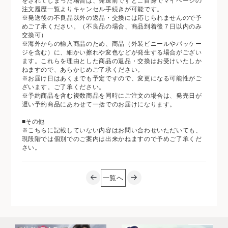
をされてしまった場合は、発送前ですとご自身でマイページの
注文履歴一覧よりキャンセル手続きが可能です。
※発送後の不良品以外の返品・交換には応じられませんので予
めご了承ください。（不良品の場合、商品到着後７日以内のみ
交換可）
※海外からの輸入商品のため、商品（外装ビニールやパッケー
ジを含む）に、細かい擦れや変色などが発生する場合がござい
ます。これらを理由とした商品の返品・交換はお受けいたしか
ねますので、あらかじめご了承ください。
※お届け日はあくまでも予定ですので、変更になる可能性がご
ざいます。ご了承ください。
※予約商品を含む複数商品を同時にご注文の場合は、発売日が
遅い予約商品にあわせて一括でのお届けになります。
■その他
※こちらに記載していない内容はお問い合わせいただいても、
現段階では個別でのご案内は出来かねますので予めご了承くだ
さい。
一覧へ