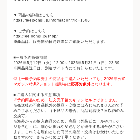
▼ 商品の詳細はこちら
https://leejoongi.jp/information/?id=1506
▼ ご予約はこちら
http://leejoongi.jp/shop/
※商品は、販売開始日時以降にご確認いただけます。
■一般予約販売期間
2026年5月12日（火）12:00～2026年5月31日（日）23:59
※商品発送日は、別途サイト内にてお知らせいたします。
◎【一般予約販売】の商品をご購入いただいても、2026年公式
マガジン特典2ショット撮影会は
応募対象外
となります。
■ ご購入に関する注意事項
※予約商品のため、注文完了後のキャンセルはできません。
※発送後の不良品以外の返品・交換には応じられませんので予
めご了承ください。（不良品の場合、商品到着後７日以内のみ
交換可）
※海外からの輸入商品のため、商品（外装ビニールやパッケー
ジを含む）に、細かい擦れや変色などが発生する場合がござい
ます。これらを理由とした商品の返品・交換はお受けいたしか
ねますので、あらかじめご了承ください。