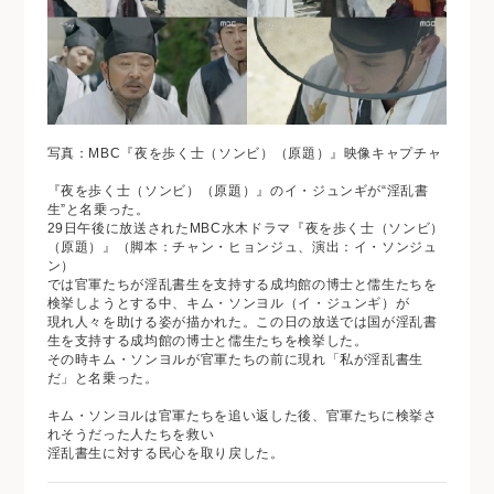
写真：MBC『夜を歩く士（ソンビ）（原題）』映像キャプチャ
『夜を歩く士（ソンビ）（原題）』のイ・ジュンギが“淫乱書
生”と名乗った。
29日午後に放送されたMBC水木ドラマ『夜を歩く士（ソンビ）
（原題）』（脚本：チャン・ヒョンジュ、演出：イ・ソンジュ
ン）
では官軍たちが淫乱書生を支持する成均館の博士と儒生たちを
検挙しようとする中、キム・ソンヨル（イ・ジュンギ）が
現れ人々を助ける姿が描かれた。この日の放送では国が淫乱書
生を支持する成均館の博士と儒生たちを検挙した。
その時キム・ソンヨルが官軍たちの前に現れ「私が淫乱書生
だ」と名乗った。
キム・ソンヨルは官軍たちを追い返した後、官軍たちに検挙さ
れそうだった人たちを救い
淫乱書生に対する民心を取り戻した。