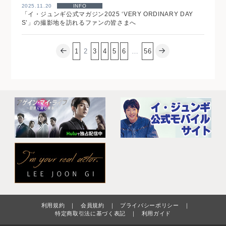
2025.11.20
INFO
「イ・ジュンギ公式マガジン2025 ‘VERY ORDINARY DAY
S’」の撮影地を訪れるファンの皆さまへ
1
2
3
4
5
6
…
56
利用規約
｜
会員規約
｜
プライバシーポリシー
｜
特定商取引法に基づく表記
｜
利用ガイド